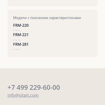
Модели с похожими характеристиками
FRM-220
- · - · -
FRM-221
- · - · -
FRM-281
- · - · -
+7 499 229-60-00
info@silart.com