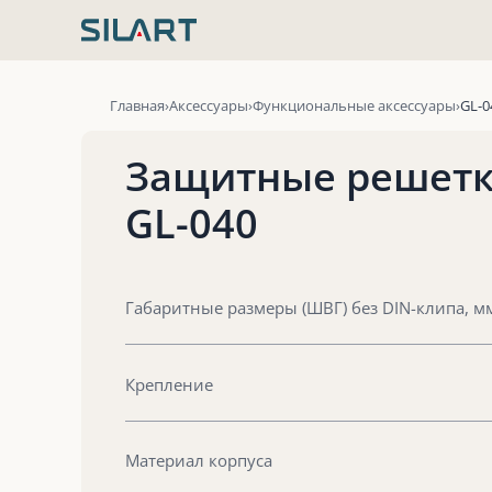
Перейти
к
содержимому
Главная
Аксессуары
Функциональные аксессуары
GL-0
Защитные решет
GL-040
Габаритные размеры (ШВГ) без DIN-клипа, м
Крепление
Материал корпуса