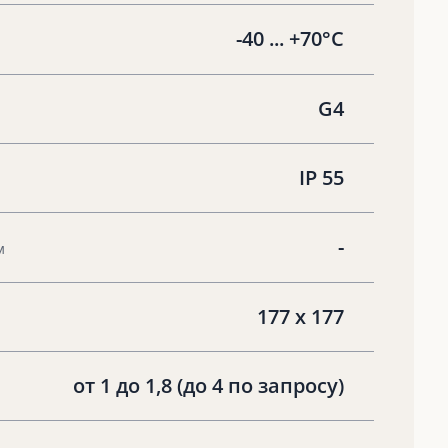
-40 ... +70°C
G4
IP 55
-
м
177 x 177
от 1 до 1,8 (до 4 по запросу)