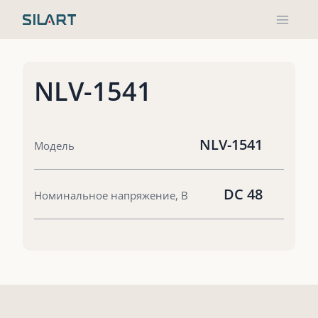
Перейти
к
содержимому
NLV-1541
NLV-1541
Модель
DC 48
Номинальное напряжение, В