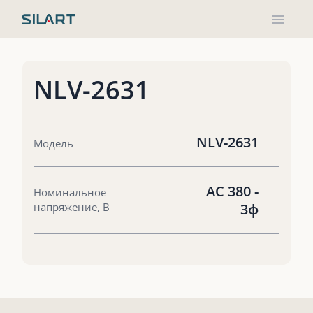
Перейти
к
содержимому
NLV-2631
NLV-2631
Модель
AC 380 -
Номинальное
напряжение, В
3ф