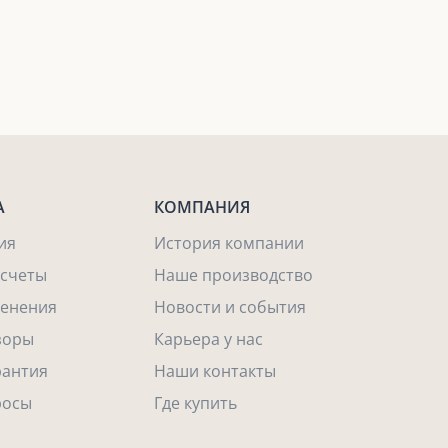
А
КОМПАНИЯ
ия
История компании
асчеты
Наше производство
енения
Новости и события
зоры
Карьера у нас
рантия
Наши контакты
росы
Где купить