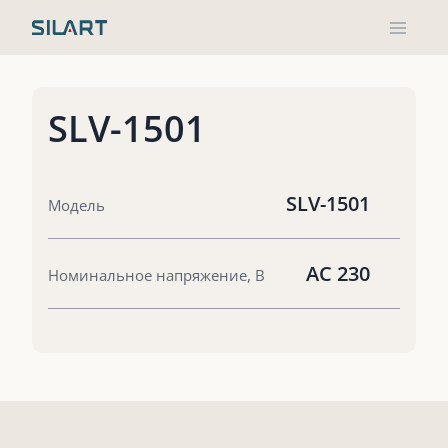
Перейти
к
содержимому
SLV-1501
SLV-1501
Модель
AC 230
Номинальное напряжение, В