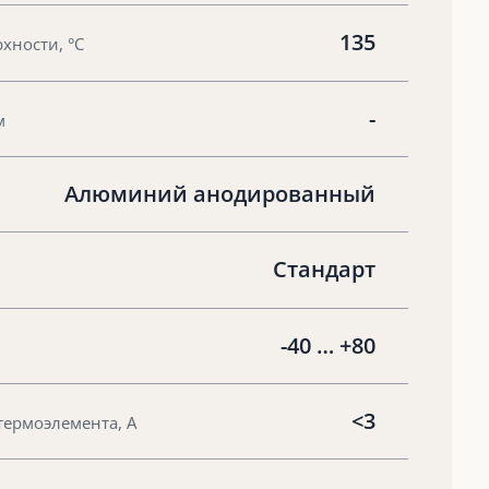
135
хности, °С
-
м
Алюминий анодированный
Стандарт
-40 … +80
<3
термоэлемента, А