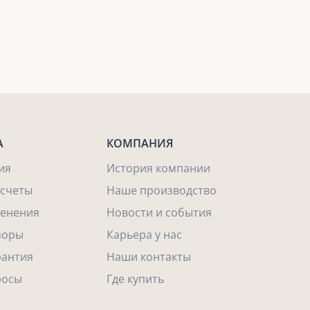
А
КОМПАНИЯ
ия
История компании
асчеты
Наше производство
енения
Новости и события
зоры
Карьера у нас
рантия
Наши контакты
росы
Где купить