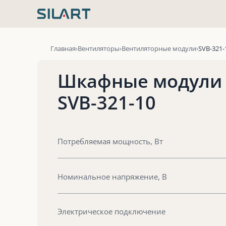
Перейти
к
содержимому
Главная
Вентиляторы
Вентиляторные модули
SVB-321-
Шкафные модули
SVB-321-10
Потребляемая мощность, Вт
Номинальное напряжение, В
Электрическое подключение