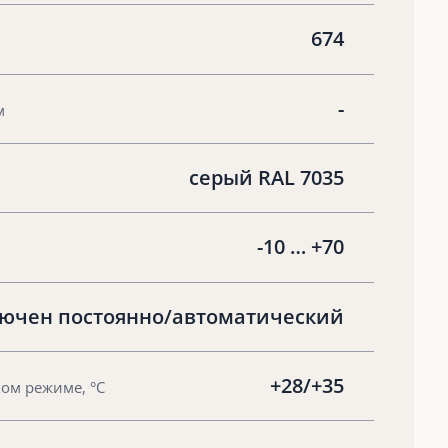
674
-
м
cерый RAL 7035
-10 … +70
ючен постоянно/автоматический
+28/+35
ом режиме, °С