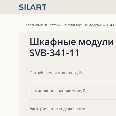
Перейти
к
содержимому
Главная
Вентиляторы
Вентиляторные модули
SVB-341-
Шкафные модули
SVB-341-11
Потребляемая мощность, Вт
Номинальное напряжение, В
Электрическое подключение