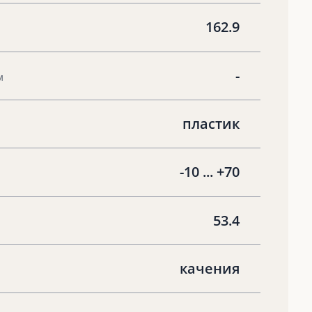
162.9
-
м
пластик
-10 ... +70
53.4
качения