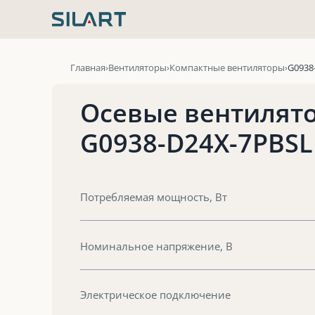
Перейти
к
содержимому
Главная
Вентиляторы
Компактные вентиляторы
G0938
Осевые вентилят
G0938-D24X-7PBSL
Потребляемая мощность, Вт
Номинальное напряжение, В
Электрическое подключение