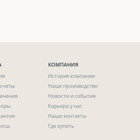
А
КОМПАНИЯ
ия
История компании
асчеты
Наше производство
енения
Новости и события
зоры
Карьера у нас
рантия
Наши контакты
росы
Где купить