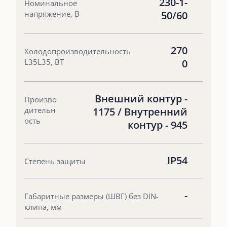
230-1-
Номинальное
напряжение, В
50/60
270
Холодопроизводительность
L35L35, ВТ
0
Внешний контур -
Произво
дительн
1175 / Внутренний
ость
контур - 945
IP54
Степень защиты
-
Габаритные размеры (ШВГ) без DIN-
клипа, мм