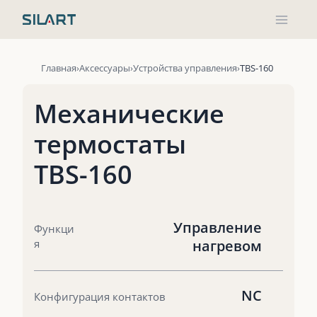
Перейти
к
содержимому
Главная
Аксессуары
Устройства управления
TBS-160
Механические
термостаты
TBS-160
Управление
Функци
я
нагревом
NC
Конфигурация контактов