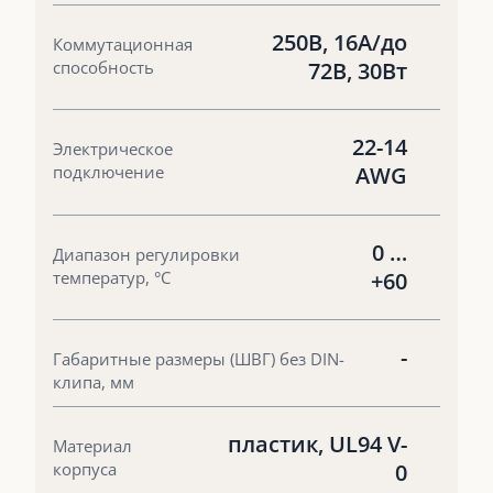
250В, 16А/до
Коммутационная
способность
72В, 30Вт
22-14
Электрическое
подключение
AWG
0 …
Диапазон регулировки
температур, °С
+60
-
Габаритные размеры (ШВГ) без DIN-
клипа, мм
пластик, UL94 V-
Материал
корпуса
0