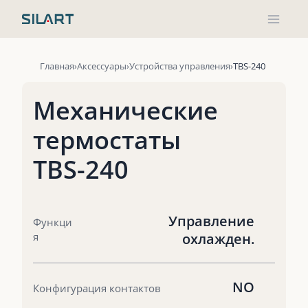
Перейти
к
содержимому
Главная
Аксессуары
Устройства управления
TBS-240
Механические
термостаты
TBS-240
Управление
Функци
я
охлажден.
NO
Конфигурация контактов