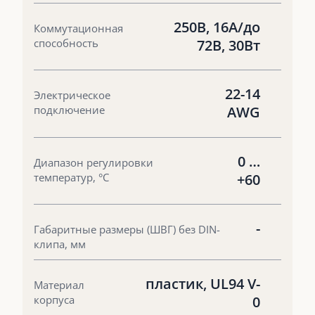
250В, 16А/до
Коммутационная
способность
72В, 30Вт
22-14
Электрическое
подключение
AWG
0 …
Диапазон регулировки
температур, °С
+60
-
Габаритные размеры (ШВГ) без DIN-
клипа, мм
пластик, UL94 V-
Материал
корпуса
0